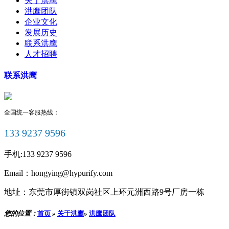
关于洪鹰
洪鹰团队
企业文化
发展历史
联系洪鹰
人才招聘
联系洪鹰
全国统一客服热线：
133 9237 9596
手机:
133 9237 9596
Email：
hongying@hypurify.com
地址：
东莞市厚街镇双岗社区上环元洲西路9号厂房一栋
您的位置：
首页
»
关于洪鹰
»
洪鹰团队