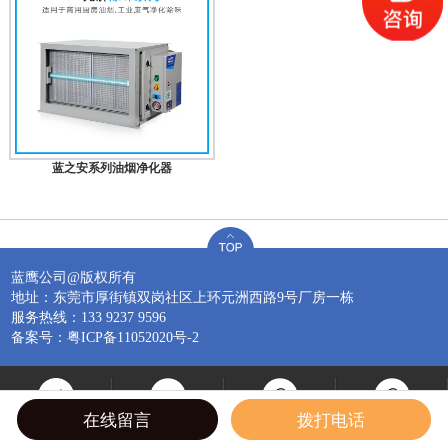
蓝之安系列油烟净化器
蓝鹰公司@版权所有
地址：东莞市厚街镇双岗社区上环元洲西路9号厂房一栋
服务热线：133 9237 9596
备案号：粤ICP备11052020号-2
在线留言
拨打电话
电话咨询
在线咨询
走进洪鹰
返回顶部